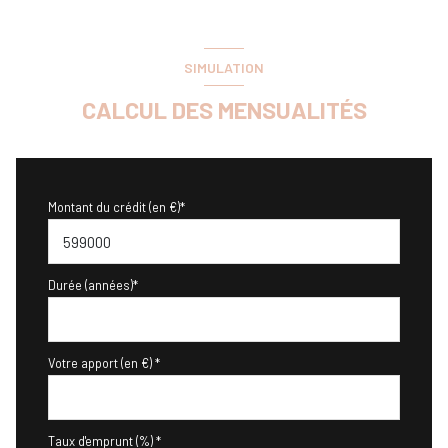
SIMULATION
CALCUL DES MENSUALITÉS
Montant du crédit (en €)*
Durée (années)*
Votre apport (en €) *
Taux d'emprunt (%) *