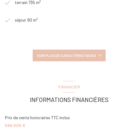
mets à disposition un terrain à proximité immédiate de 301 m2 (prix
terrain 735 m²
en sus).
« Les informations sur les risques auxquels ce bien est exposé sont
séjour 90 m²
disponibles sur le site Géorisques : www.georisques.gouv.fr »
Honoraires : 4 % TTC inclus charge acquéreur (624 000 € hors
5 chambre(s)
honoraires)
1 salle(s) de bain
Les informations sur les risques auxquels ce bien est exposé sont
VOIR PLUS DE CARACTÉRISTIQUES
disponibles sur le site
Géorisques
2 salle(s) d'eau
FINANCIER
construit en 1880
INFORMATIONS FINANCIÈRES
cuisine américaine (équipée)
Prix de vente honoraires TTC inclus
2 garage(s)
599 000 €