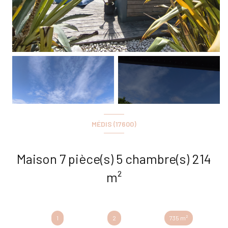
+25
MÉDIS (17600)
Maison 7 pièce(s) 5 chambre(s) 214
m²
1
2
735 m²