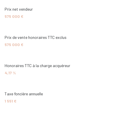
2 parking(s)
Prix net vendeur
575 000 €
exposition Est-Ouest
2 côté(s) mitoyen(s)
Prix de vente honoraires TTC exclus
575 000 €
2 niveau(x)
Honoraires TTC à la charge acquéreur
terrasse
4,17 %
arboré
Taxe foncière annuelle
1 551 €