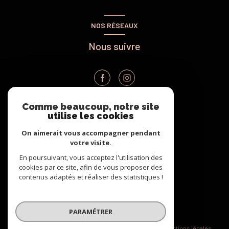
NOS RÉSEAUX
Nous suivre
Comme beaucoup, notre site
utilise les cookies
VOTRE ESPACE
On aimerait vous accompagner pendant
Espace propriétaire
votre visite.
En poursuivant, vous acceptez l'utilisation des
cookies par ce site, afin de vous proposer des
SE CONNECTER
contenus adaptés et réaliser des statistiques !
PARAMÉTRER
© 2026 | Tous droits réservés
Nos honoraires
Nos partenaires
Mentions légales