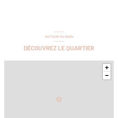
exposition Nord
2 côté(s) mitoyen(s)
2 niveau(x)
AUTOUR DU BIEN
DÉCOUVREZ LE QUARTIER
terrasse
arboré
+
−