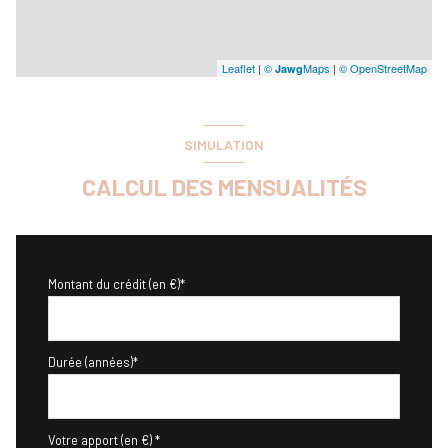
Leaflet
|
©
Maps
|
© OpenStreetMap
Jawg
SIMULATION
CALCUL DES MENSUALITÉS
Montant du crédit (en €)*
Durée (années)*
Votre apport (en €) *