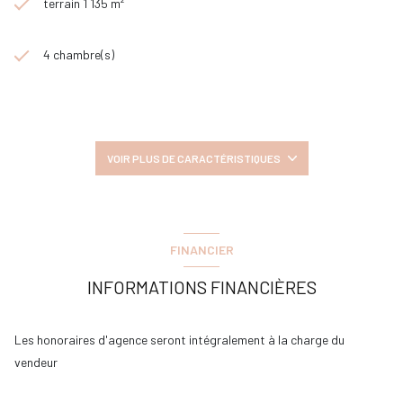
terrain 1 135 m²
4 chambre(s)
1 salle(s) d'eau
construit en 1880
VOIR PLUS DE CARACTÉRISTIQUES
cuisine séparée
FINANCIER
Chauffage individuel : convecteur (electrique)
INFORMATIONS FINANCIÈRES
1 garage(s)
Les honoraires d'agence seront intégralement à la charge du
1 parking(s)
vendeur