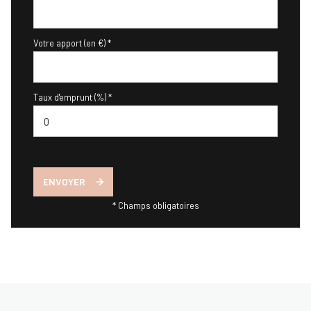
Votre apport (en €) *
Taux d'emprunt (%) *
ENVOYER
* Champs obligatoires