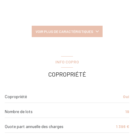
construit en 1950
cuisine américaine (équipée)
VOIR PLUS DE CARACTÉRISTIQUES
Chauffage individuel : convecteur (electrique)
INFO COPRO
1 parking(s)
COPROPRIÉTÉ
exposition Sud
Copropriété
Oui
2 côté(s) mitoyen(s)
Nombre de lots
19
4ème étage
Quote part annuelle des charges
1 396 €
5 étage(s)