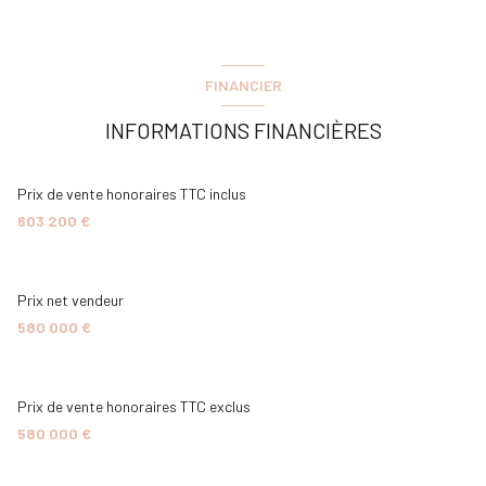
ascenseur
FINANCIER
vue MER
INFORMATIONS FINANCIÈRES
cave
Prix de vente honoraires TTC inclus
603 200 €
balcon
Prix net vendeur
quartier BD GARNIER
580 000 €
Prix de vente honoraires TTC exclus
580 000 €