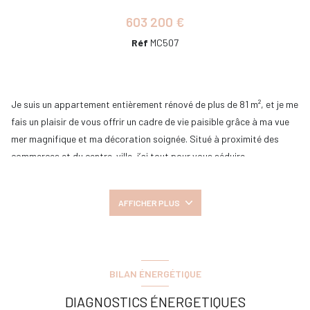
603 200 €
Réf
MC507
Je suis un appartement entièrement rénové de plus de 81 m², et je me
fais un plaisir de vous offrir un cadre de vie paisible grâce à ma vue
mer magnifique et ma décoration soignée. Situé à proximité des
commerces et du centre-ville, j’ai tout pour vous séduire.
Je vous accueille avec une entrée spacieuse. Mon séjour lumineux,
avec ma cuisine équipée, est parfait pour vos moments de détente
AFFICHER PLUS
et de convivialité. Je dispose de trois chambres confortables, de
deux salles d’eau modernes et d’un WC indépendant
Et ce n’est pas tout ! Je vous propose également un balcon pour
profiter des beaux jours. Vous voyez, j’ai tout pour vous offrir un
BILAN ÉNERGÉTIQUE
confort optimal au quotidien.
Une cave vous permettra un stockage optimal et vous disposerez
DIAGNOSTICS ÉNERGETIQUES