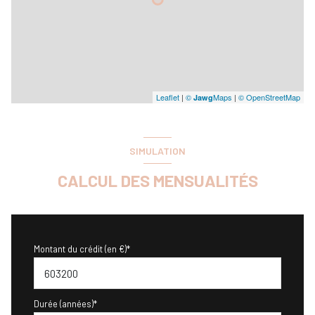
Leaflet
|
©
Maps
|
© OpenStreetMap
Jawg
SIMULATION
CALCUL DES MENSUALITÉS
Montant du crédit (en €)*
Durée (années)*