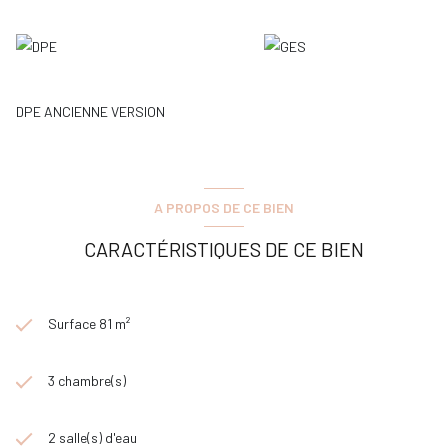
également d'une place de stationnement.
« Les informations sur les risques auxquels ce bien est exposé sont
disponibles à l’agence ou sur le site Géorisques :
www.georisques.gouv.fr ».
Honoraires : 4 % TTC inclus charge acquéreur (580 000 € hors
DPE ANCIENNE VERSION
honoraires)
A PROPOS DE CE BIEN
CARACTÉRISTIQUES DE CE BIEN
Surface 81 m²
3 chambre(s)
2 salle(s) d'eau