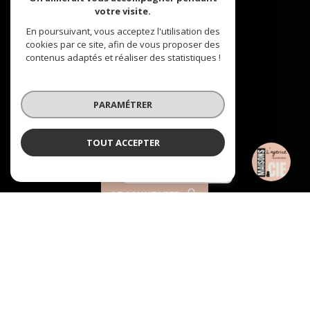
votre visite.
Nous suivre
En poursuivant, vous acceptez l'utilisation des
cookies par ce site, afin de vous proposer des
contenus adaptés et réaliser des statistiques !
PARAMÉTRER
VOTRE ESPACE
TOUT ACCEPTER
Espace propriétaire
Maisons et Compagnie
Agence
SE CONNECTER
© 2026 | Tous droits réservés
Nos honoraires
Nos partenaires
Mentions légales
Admin
Politique RGPD
Cookies