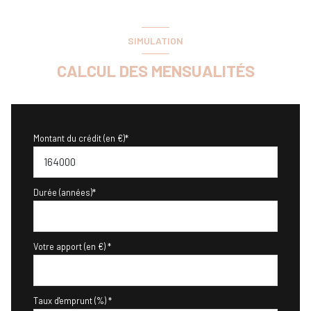
SIMULATION
CALCUL DES MENSUALITÉS
Montant du crédit (en €)*
Durée (années)*
Votre apport (en €) *
Taux d'emprunt (%) *