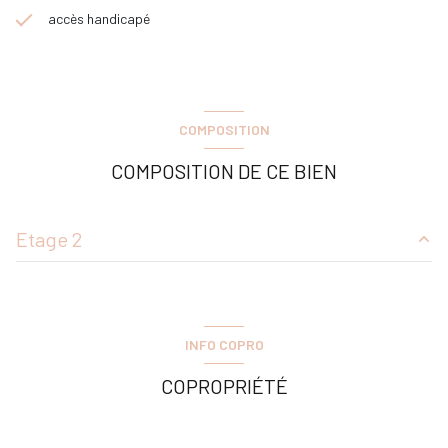
accès handicapé
COMPOSITION
COMPOSITION DE CE BIEN
Etage 2
salon/sejour
18.89 m²
Salle d’eau / WC
6.26 m²
INFO COPRO
COPROPRIÉTÉ