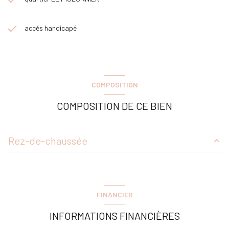
accès handicapé
COMPOSITION
COMPOSITION DE CE BIEN
Rez-de-chaussée
salon/sejour
23.14 m²
chambre
12.74 m²
FINANCIER
WC
1.85 m²
INFORMATIONS FINANCIÈRES