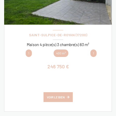
SAINT-SULPICE-DE-ROYAN (17200)
Maison 4 pièce(s) 3 chambre(s) 83 m²
1
400 m²
1
246 750 €
VOIR LE BIEN