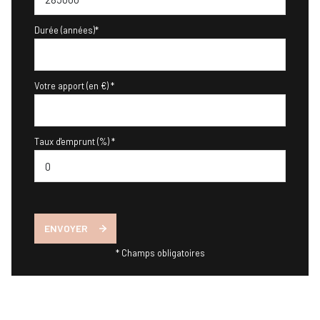
Durée (années)*
Votre apport (en €) *
Taux d'emprunt (%) *
ENVOYER
* Champs obligatoires