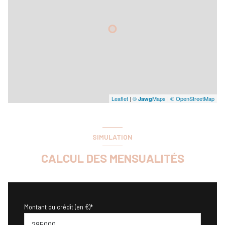
Leaflet
|
©
Maps
|
© OpenStreetMap
Jawg
SIMULATION
CALCUL DES MENSUALITÉS
Montant du crédit (en €)*