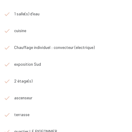
disponibles sur le site Géorisques : www.georisques.gouv.fr »
Honoraires : 4 % HT inclus charge vendeur ( 271 320 € hors
1 salle(s) d'eau
honoraires)
cuisine
Chauffage individuel : convecteur (electrique)
exposition Sud
2 étage(s)
ascenseur
terrasse
quartier LE PIGEONNIER