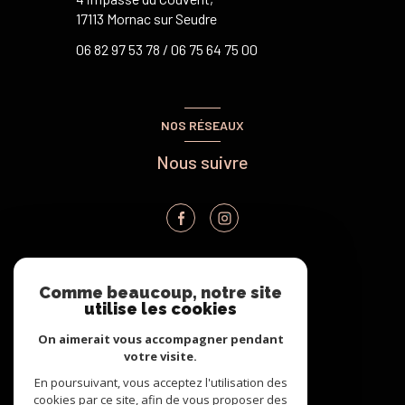
17113 Mornac sur Seudre
06 82 97 53 78 /
06 75 64 75 00
NOS RÉSEAUX
Nous suivre
VOTRE ESPACE
Comme beaucoup, notre site
utilise les cookies
Espace propriétaire
On aimerait vous accompagner pendant
votre visite.
En poursuivant, vous acceptez l'utilisation des
SE CONNECTER
cookies par ce site, afin de vous proposer des