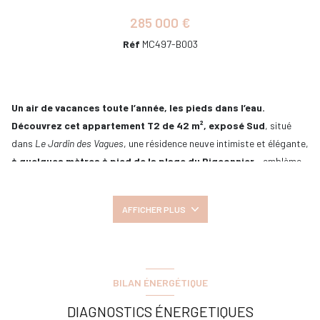
285 000 €
Réf
MC497-B003
Un air de vacances toute l’année, les pieds dans l’eau.
Découvrez cet appartement T2 de 42 m², exposé Sud
, situé
dans
Le Jardin des Vagues
, une résidence neuve intimiste et élégante,
à quelques mètres à pied de la plage du Pigeonnier
– emblème
discret et chic de la côte royannaise – et à proximité immédiate de la
vibrante plage de Pontaillac.
AFFICHER PLUS
Nichée dans un environnement calme et résidentiel, cette nouvelle
adresse propose
23 appartements aux prestations haut de
gamme
, tous prolongés par de
jardins privatifs en rez-de-
chaussée
ou des
terrasses en étage
.
BILAN ÉNERGÉTIQUE
En rez-de-chaussée, de magnifiques jardins intimistes
,
DIAGNOSTICS ÉNERGETIQUES