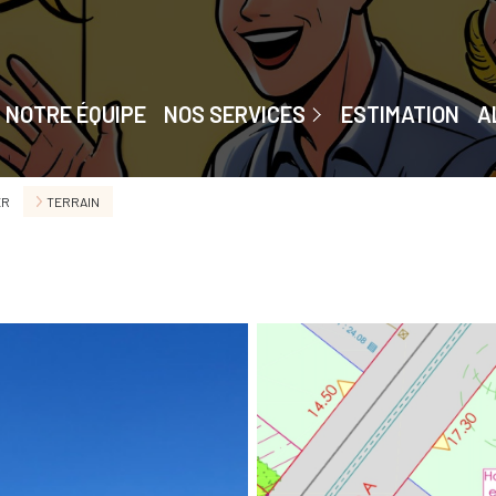
Accompagnement De A À Z
Chasseur Immobilier
NOTRE ÉQUIPE
NOS SERVICES
ESTIMATION
A
Home Staging
Gestion Privée
ER
TERRAIN