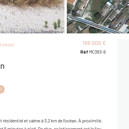
165 000 €
(17640)
Réf
MC383-9
in
²
 résidentiel et calme à 3,2 km de l’océan. À proximité,
 5 minutes à pied. De plus, ce lotissement est le lieu