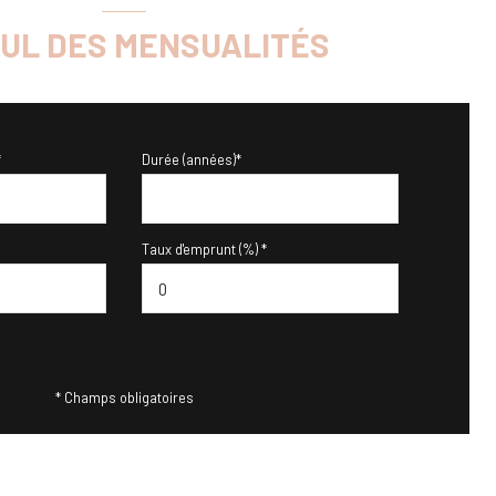
UL DES MENSUALITÉS
*
Durée (années)*
Taux d'emprunt (%) *
* Champs obligatoires