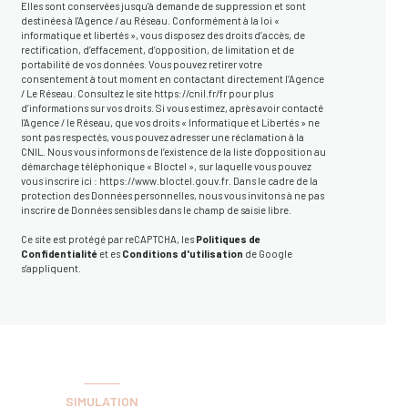
Elles sont conservées jusqu'à demande de suppression et sont
destinées à l'Agence / au Réseau. Conformément à la loi «
informatique et libertés », vous disposez des droits d’accès, de
rectification, d’effacement, d’opposition, de limitation et de
portabilité de vos données. Vous pouvez retirer votre
consentement à tout moment en contactant directement l’Agence
/ Le Réseau. Consultez le site
https://cnil.fr/fr
pour plus
d’informations sur vos droits. Si vous estimez, après avoir contacté
l'Agence / le Réseau, que vos droits « Informatique et Libertés » ne
sont pas respectés, vous pouvez adresser une réclamation à la
CNIL. Nous vous informons de l’existence de la liste d'opposition au
démarchage téléphonique « Bloctel », sur laquelle vous pouvez
vous inscrire ici :
https://www.bloctel.gouv.fr
. Dans le cadre de la
protection des Données personnelles, nous vous invitons à ne pas
inscrire de Données sensibles dans le champ de saisie libre.
Ce site est protégé par reCAPTCHA, les
Politiques de
Confidentialité
et es
Conditions d'utilisation
de Google
s'appliquent.
SIMULATION