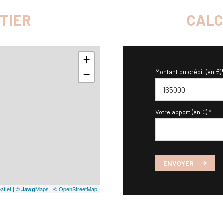
TIER
CALC
+
Montant du crédit (en €)
−
Votre apport (en €) *
ENVOYER
aflet
|
©
Maps
|
© OpenStreetMap
Jawg