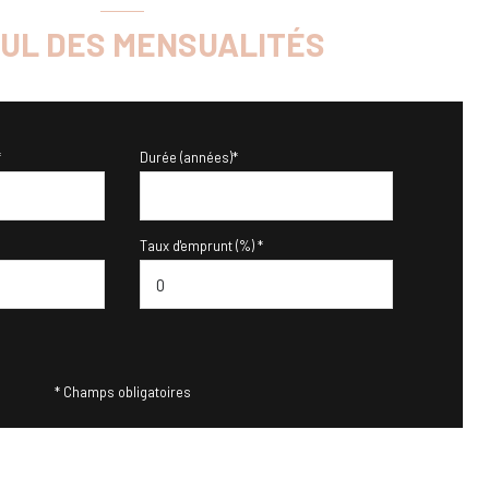
UL DES MENSUALITÉS
*
Durée (années)*
Taux d'emprunt (%) *
* Champs obligatoires