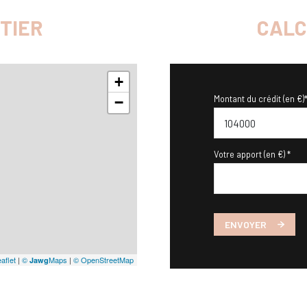
TIER
CALC
+
Montant du crédit (en €)
−
Votre apport (en €) *
ENVOYER
aflet
|
©
Maps
|
© OpenStreetMap
Jawg