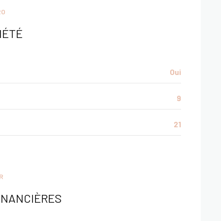
RO
IÉTÉ
Oui
9
21
R
INANCIÈRES