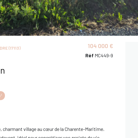
104 000 €
E (17113)
Réf
MC449-9
in
²
, charmant village au cœur de la Charente-Maritime.
rdoyant, idéal pour concrétiser vos projets de vie.