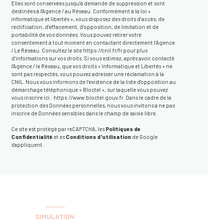
Elles sont conservées jusqu'à demande de suppression et sont
destinées à l'Agence / au Réseau. Conformément à la loi «
informatique et libertés », vous disposez des droits d’accès, de
rectification, d’effacement, d’opposition, de limitation et de
portabilité de vos données. Vous pouvez retirer votre
consentement à tout moment en contactant directement l’Agence
/ Le Réseau. Consultez le site
https://cnil.fr/fr
pour plus
d’informations sur vos droits. Si vous estimez, après avoir contacté
l'Agence / le Réseau, que vos droits « Informatique et Libertés » ne
sont pas respectés, vous pouvez adresser une réclamation à la
CNIL. Nous vous informons de l’existence de la liste d'opposition au
démarchage téléphonique « Bloctel », sur laquelle vous pouvez
vous inscrire ici :
https://www.bloctel.gouv.fr
. Dans le cadre de la
protection des Données personnelles, nous vous invitons à ne pas
inscrire de Données sensibles dans le champ de saisie libre.
Ce site est protégé par reCAPTCHA, les
Politiques de
Confidentialité
et es
Conditions d'utilisation
de Google
s'appliquent.
SIMULATION