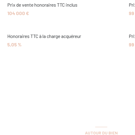
Prix de vente honoraires TTC inclus
Pri
104 000 €
99
Honoraires TTC à la charge acquéreur
Pri
5,05 %
99
AUTOUR DU BIEN