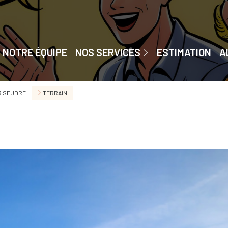
Accompagnement De A À Z
Chasseur Immobilier
NOTRE ÉQUIPE
NOS SERVICES
ESTIMATION
A
Home Staging
Gestion Privée
R SEUDRE
TERRAIN