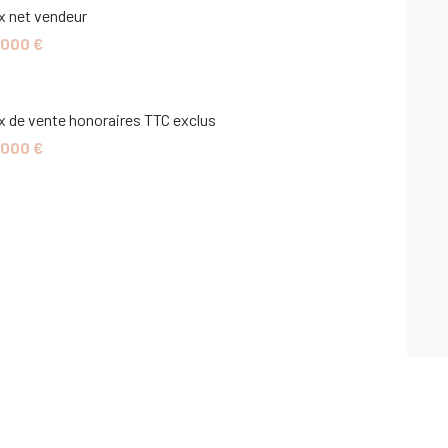
x net vendeur
 000 €
x de vente honoraires TTC exclus
 000 €