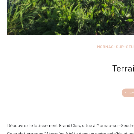
MORNAC-SUR-SEUDR
Terra
396 m
Découvrez le lotissement Grand Clos, situé à Mornac-sur-Seudre
Ce projet propose 21 terrains à bâtir dans un cadre paisible et ve