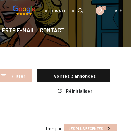
0
SE CONNECTER
FR
LERTE E-MAIL
CONTACT
Filtrer
Voir les
3
annonces
Réinitialiser
Trier par
LES PLUS RÉCENTES