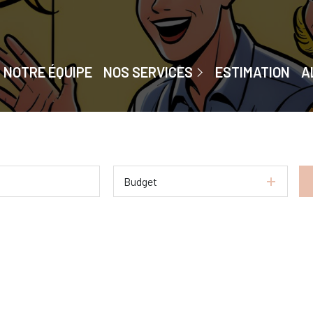
Accompagnement De A À Z
Chasseur Immobilier
NOTRE ÉQUIPE
NOS SERVICES
ESTIMATION
A
Home Staging
Gestion Privée
Budget