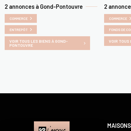
2 annonces à Gond-Pontouvre
2 annonce
COMMERCE
COMMERCE
ENTREPÔT
FONDS DE C
VOIR TOUS LES BIENS À GOND-
VOIR TOUS 
PONTOUVRE
MAISONS